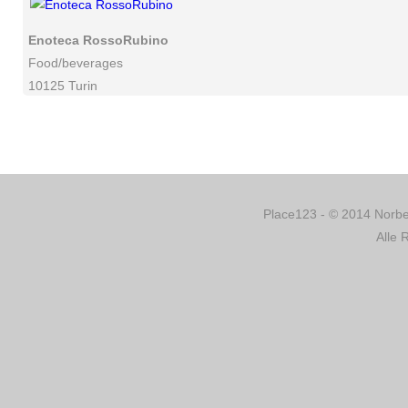
Enoteca RossoRubino
Food/beverages
10125 Turin
Place123 - © 2014 Norber
Alle 